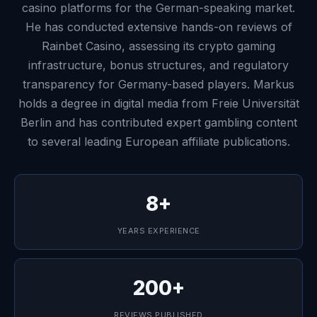
casino platforms for the German-speaking market.
He has conducted extensive hands-on reviews of
Rainbet Casino, assessing its crypto gaming
infrastructure, bonus structures, and regulatory
transparency for Germany-based players. Markus
holds a degree in digital media from Freie Universität
Berlin and has contributed expert gambling content
to several leading European affiliate publications.
8+
YEARS EXPERIENCE
200+
REVIEWS PUBLISHED