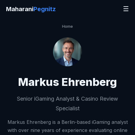
☰
Maharani
Pegnitz
Home
Markus Ehrenberg
Senior iGaming Analyst & Casino Review
Specialist
Markus Ehrenberg is a Berlin-based iGaming analyst
with over nine years of experience evaluating online