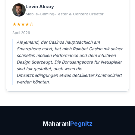
Levin Aksoy
Mobile-Gaming-Tester & Content Creator
★★★★☆
April 2026
Als jemand, der Casinos hauptsächlich am
Smartphone nutzt, hat mich Rainbet Casino mit seiner
schnellen mobilen Performance und dem intuitiven
Design überzeugt. Die Bonusangebote für Neuspieler
sind fair gestaltet, auch wenn die
Umsatzbedingungen etwas detaillierter kommuniziert
werden könnten.
Maharani
Pegnitz