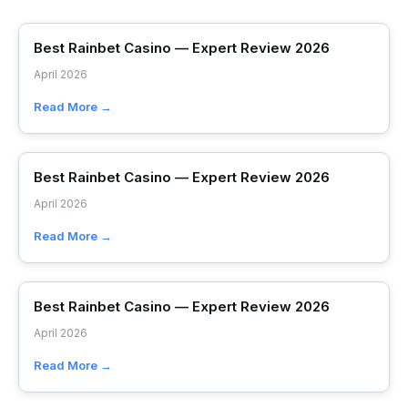
Best Rainbet Casino — Expert Review 2026
April 2026
Read More →
Best Rainbet Casino — Expert Review 2026
April 2026
Read More →
Best Rainbet Casino — Expert Review 2026
April 2026
Read More →